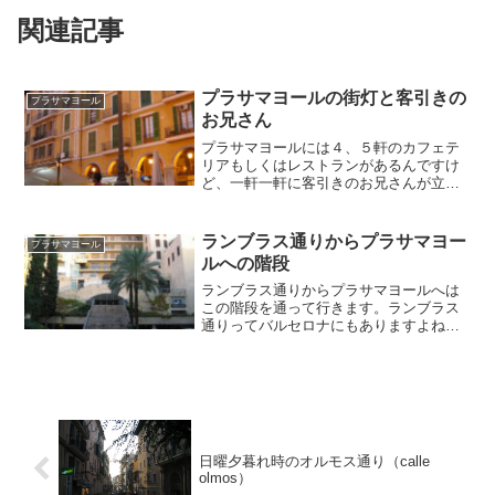
関連記事
プラサマヨールの街灯と客引きの
プラサマヨール
お兄さん
プラサマヨールには４、５軒のカフェテ
リアもしくはレストランがあるんですけ
ど、一軒一軒に客引きのお兄さんが立っ
ています。この写真のお兄さんは私たち
が入ったカフェテリアのお隣の人なんで
す。お隣の店はちょっとだけ奥まったと
ランブラス通りからプラサマヨー
プラサマヨール
ころにあるんですが、それ...
ルへの階段
ランブラス通りからプラサマヨールへは
この階段を通って行きます。ランブラス
通りってバルセロナにもありますよね。
というかそっちの方が全然有名なわけな
んですが。ランブラって通りの種類みた
いです。アベニダとかパセオとかみたい
な感じかな。パルマのラン...
日曜夕暮れ時のオルモス通り（calle
olmos）